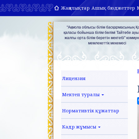
Жаңалықтар
Ашық бюджеттер
"Ақмола облысы білім басқармасының 
қаласы бойынша білім бөлімі Тайтөбе ау
жалпы орта білім беретін мектебі" комму
мемлекеттік мекемесі
Лицензия
Мектеп туралы
Нормативтік құжаттар
Кадр жұмысы