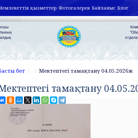
Мемлекеттік қызметтер
Фотогалерея
Байланыс
Блог
Қосшы
Ком
ылының
"Об
налдық
отдела
Басты бет
Мектептегі тамақтану 04.05.2026ж
Мектептегі тамақтану 04.05.