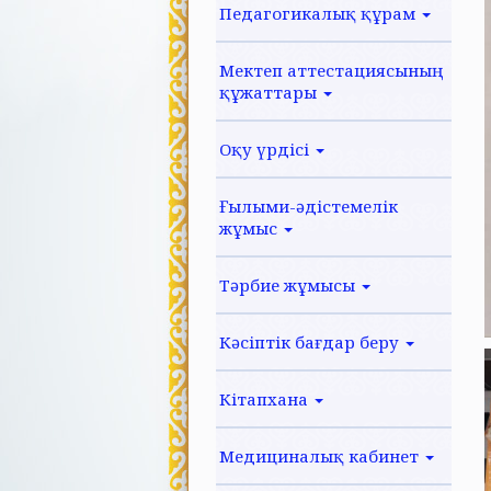
Педагогикалық құрам
Мектеп аттестациясының
құжаттары
Оқу үрдісі
Ғылыми-әдістемелік
жұмыс
Тәрбие жұмысы
Кәсіптік бағдар беру
Кітапхана
Медициналық кабинет