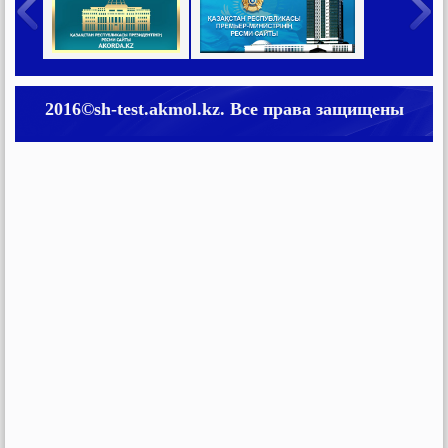
2016©sh-test.akmol.kz. Все права защищены