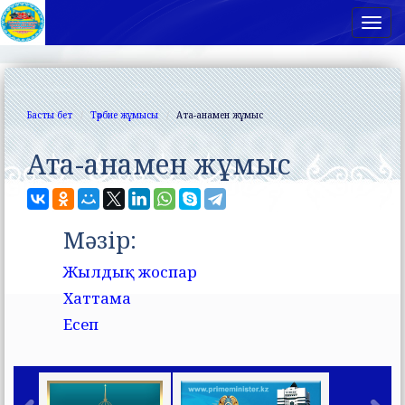
Нав
Басты бет
Тәрбие жұмысы
Ата-анамен жұмыс
Ата-анамен жұмыс
Мәзір:
Жылдық жоспар
Хаттама
Есеп