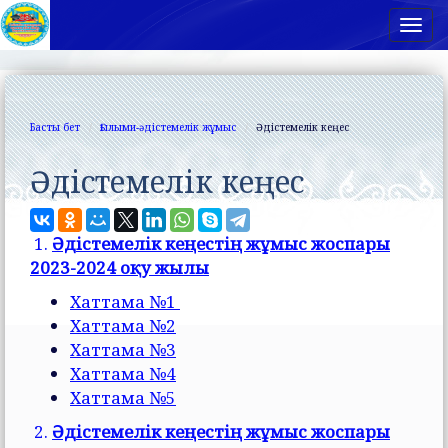
Нав
Басты бет
Ғылыми-әдістемелік жұмыс
Әдістемелік кеңес
Әдістемелік кеңес
1.
Әдістемелік кеңестің жұмыс жоспары
2023-2024 оқу жылы
Хаттама №1
Хаттама №2
Хаттама №3
Хаттама №4
Хаттама №5
2.
Әдістемелік кеңестің жұмыс жоспары