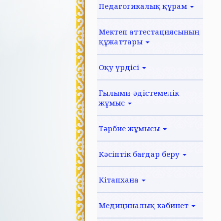
Педагогикалық құрам
Мектеп аттестациясының
құжаттары
Оқу үрдісі
Ғылыми-әдістемелік
жұмыс
Тәрбие жұмысы
Кәсіптік бағдар беру
Кітапхана
Медициналық кабинет