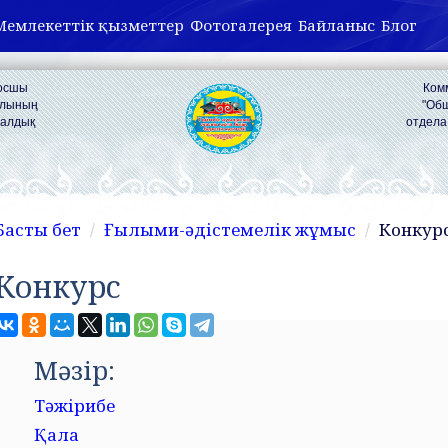
Мемлекеттік қызметтер
Фотогалерея
Байланыс
Блог
Қосшы
Ком
ылының
"Об
налдық
отдела
Басты бет
Ғылыми-әдістемелік жұмыс
Конкур
Конкурс
Мәзір:
Тәжірибе
Қала