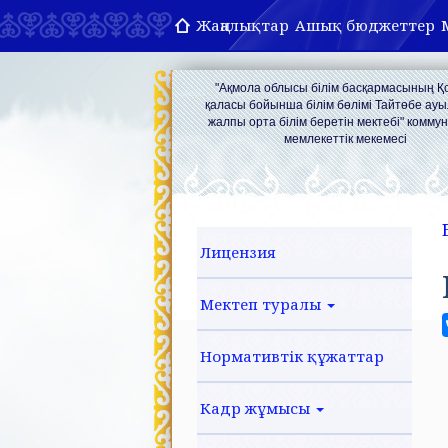
Жаңалықтар
Ашық бюджеттер
"Ақмола облысы білім басқармасының 
қаласы бойынша білім бөлімі Тайтөбе ау
жалпы орта білім беретін мектебі" комму
мемлекеттік мекемесі
Лицензия
Мектеп туралы
Нормативтік құжаттар
Кадр жұмысы