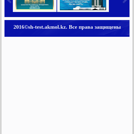
2016©sh-test.akmol.kz. Все права защищены