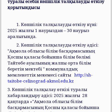
туралы есебін көпшілік талқылауды өткізу
қорытындысы
1. Көпшілік талқылауды өткізу күні:
2025 жылғы 1 наурыздан – 30 наурыз
аралығында.
2. Көпшілік талқылауды өткізу әдісі:
"Ақмола облысы білім басқармасының
Қосшы қаласы бойынша білім бөлімі
Тайтөбе ауылының жалпы орта білім
беретін мектебі " коммуналдық
мемлекеттік мекемесі сайты
http://sh-
taitobe-celinograd-akmol.edu.kz
3. Көпшілік талқылау өткізі туралы
хабарландыру әдісі: 2025 жылғы 28
қаңтарда «"Ақмола облысы білім
басқармасының Қосшы қаласы бойынша