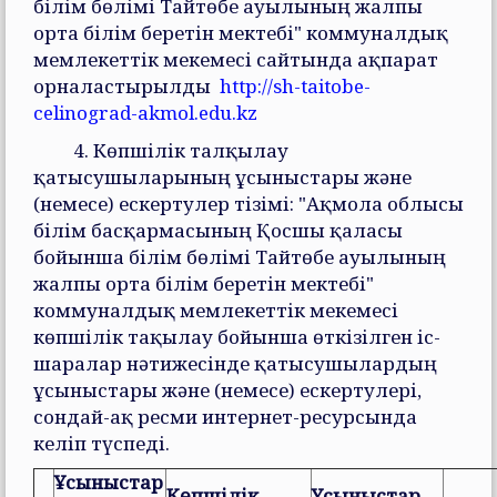
білім бөлімі Тайтөбе ауылының жалпы
орта білім беретін мектебі" коммуналдық
мемлекеттік мекемесі сайтында ақпарат
орналастырылды
http://sh-taitobe-
celinograd-akmol.edu.kz
4. Көпшілік талқылау
қатысушыларының ұсыныстары және
(немесе) ескертулер тізімі: "Ақмола облысы
білім басқармасының Қосшы қаласы
бойынша білім бөлімі Тайтөбе ауылының
жалпы орта білім беретін мектебі"
коммуналдық мемлекеттік мекемесі
көпшілік тақылау бойынша өткізілген іс-
шаралар нәтижесінде қатысушылардың
ұсыныстары және (немесе) ескертулері,
сондай-ақ ресми интернет-ресурсында
келіп түспеді.
Ұсыныстар
Көпшілік
Ұсыныстар