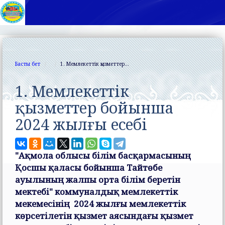
Басты бет
1. Мемлекеттік қызметтер...
1. Мемлекеттік
қызметтер бойынша
2024 жылғы есебі
"Ақмола облысы білім басқармасының
Қосшы қаласы бойынша Тайтөбе
ауылының жалпы орта білім беретін
мектебі" коммуналдық мемлекеттік
мекемесінің 2024 жылғы мемлекеттік
көрсетілетін қызмет аясындағы қызмет