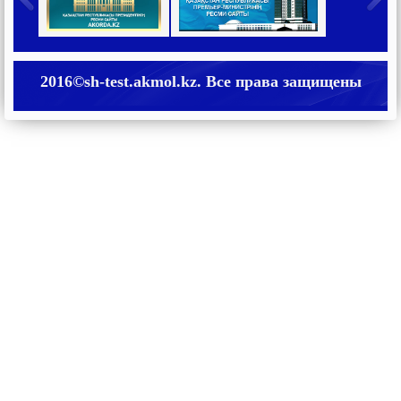
2016©sh-test.akmol.kz. Все права защищены