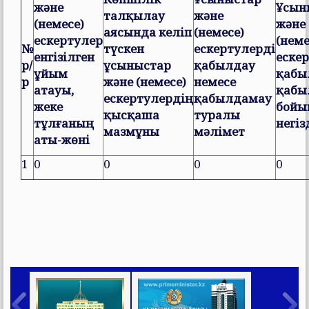
және
Ұсын
талқылау
және
(немесе)
және
аясында келіп
(немесе)
ескертулер
(неме
№
түскен
ескертулерді
енгізілген
еске
р/
ұсыныстар
қабылдау
ұйым
қабы
р
және (немесе)
немесе
атауы,
қабы
ескертулердің
қабылдамау
жеке
бойы
қысқаша
туралы
тұлғаның
негіз
мазмұны
мәлімет
аты-жөні
1
0
0
0
0