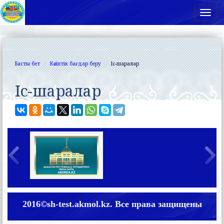
Нав
Басты бет
Кәсіптік бағдар беру
Іс-шаралар
Іс-шаралар
2016©sh-test.akmol.kz. Все права защищены