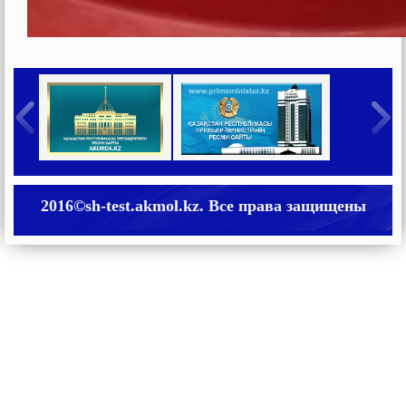
2016©sh-test.akmol.kz. Все права защищены