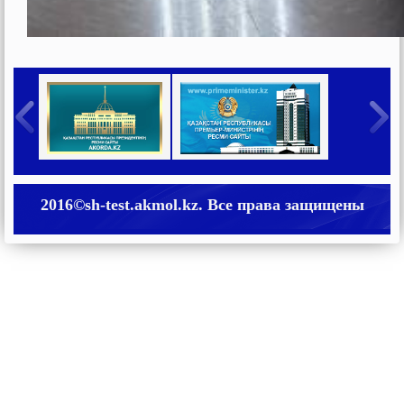
2016©sh-test.akmol.kz. Все права защищены