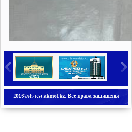
2016©sh-test.akmol.kz. Все права защищены