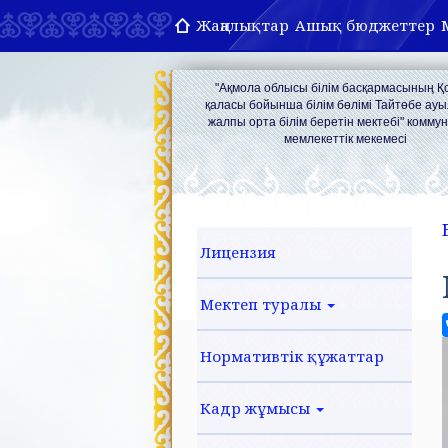
Жаңалықтар
Ашық бюджеттер
"Ақмола облысы білім басқармасының 
қаласы бойынша білім бөлімі Тайтөбе ау
жалпы орта білім беретін мектебі" комму
мемлекеттік мекемесі
Лицензия
Мектеп туралы
Нормативтік құжаттар
Кадр жұмысы