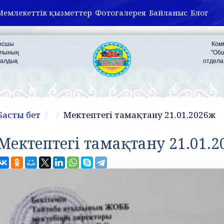
Мемлекеттік қызметтер
Фотогалерея
Байланыс
Блог
Қосшы
Ком
ылының
"Об
налдық
отдела
Басты бет
Мектептегі тамақтану 21.01.2026ж
Мектептегі тамақтану 21.01.