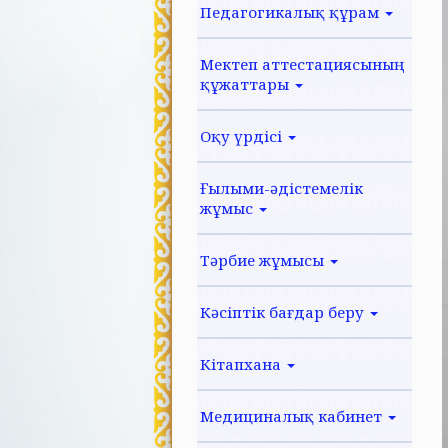
Педагогикалық құрам
Мектеп аттестациясының
құжаттары
Оқу үрдісі
Ғылыми-әдістемелік
жұмыс
Тәрбие жұмысы
Кәсіптік бағдар беру
Кітапхана
Медициналық кабинет