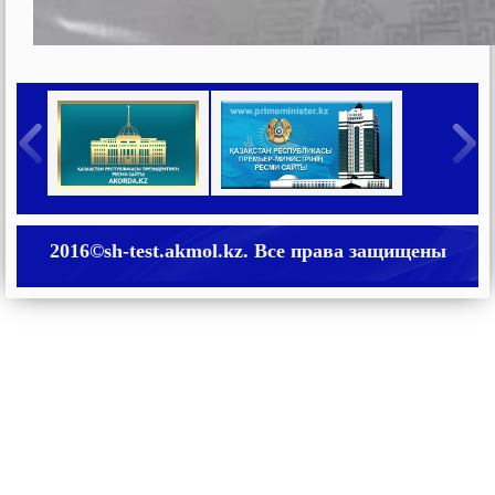
2016©sh-test.akmol.kz. Все права защищены